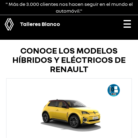
" Más de 3.000 clientes nos hacen seguir en el mundo el
automóvil."
Talleres Blanco
Togg
navi
CONOCE LOS MODELOS
HÍBRIDOS Y ELÉCTRICOS DE
RENAULT