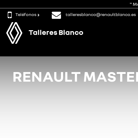
" M
Teléfonos
talleresblanco@renaultblanco.es
Talleres Blanco
RENAULT MASTER