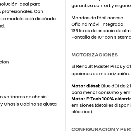
solución ideal para
garantiza confort y ergon
 profesionales. Con
Mandos de fácil acceso
este modelo está diseñado
Oficina móvil integrada
ad.
135 litros de espacio de a
Pantalla de 10” con sistem
MOTORIZACIONES
ación
El Renault Master Pisos y 
opciones de motorización:
Motor diésel:
Blue dCi de 2 
para menor consumo y emi
on variantes de chasis
Motor E-Tech 100% eléctri
 y Chasis Cabina se ajusta
emisiones (detalles disponi
eléctrica).
CONFIGURACIÓN Y PE