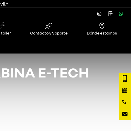
il."
 taller
Contacto y Soporte
Dónde estamos
ABINA E-TECH