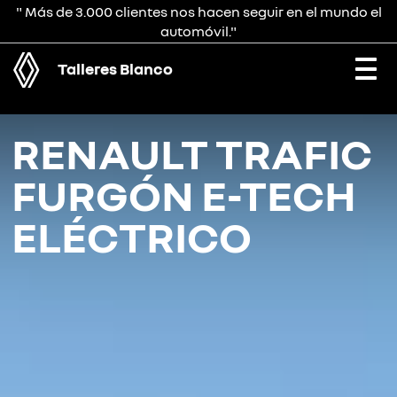
" Más de 3.000 clientes nos hacen seguir en el mundo el
automóvil."
Talleres Blanco
Togg
navi
RENAULT TRAFIC
FURGÓN E-TECH
ELÉCTRICO