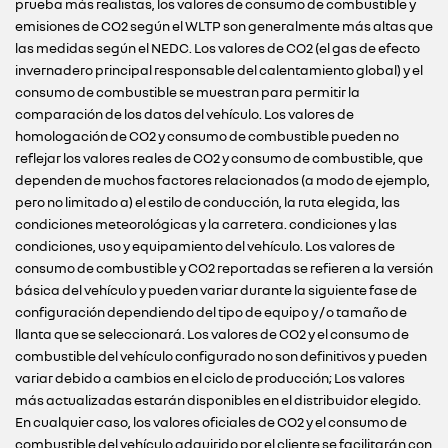
prueba más realistas, los valores de consumo de combustible y
emisiones de CO2 según el WLTP son generalmente más altas que
las medidas según el NEDC. Los valores de CO2 (el gas de efecto
invernadero principal responsable del calentamiento global) y el
consumo de combustible se muestran para permitir la
comparación de los datos del vehículo. Los valores de
homologación de CO2 y consumo de combustible pueden no
reflejar los valores reales de CO2 y consumo de combustible, que
dependen de muchos factores relacionados (a modo de ejemplo,
pero no limitado a) el estilo de conducción, la ruta elegida, las
condiciones meteorológicas y la carretera. condiciones y las
condiciones, uso y equipamiento del vehículo. Los valores de
consumo de combustible y CO2 reportadas se refieren a la versión
básica del vehículo y pueden variar durante la siguiente fase de
configuración dependiendo del tipo de equipo y / o tamaño de
llanta que se seleccionará. Los valores de CO2 y el consumo de
combustible del vehículo configurado no son definitivos y pueden
variar debido a cambios en el ciclo de producción; Los valores
más actualizadas estarán disponibles en el distribuidor elegido.
En cualquier caso, los valores oficiales de CO2 y el consumo de
combustible del vehículo adquirido por el cliente se facilitarán con