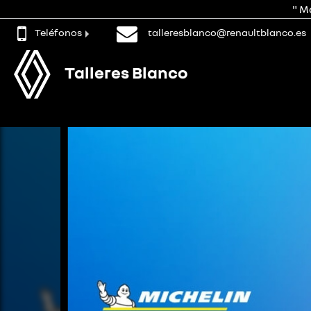
" M
Teléfonos
talleresblanco@renaultblanco.es
Talleres Blanco