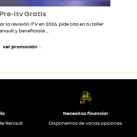
Pre-itv Gratis
ar la revisión ITV en 2026, pide cita en tu taller
Si 
enault y benefíciate ...
ver promoción
lo
Necesitas financiar
de Renault
Disponemos de varias opciones.