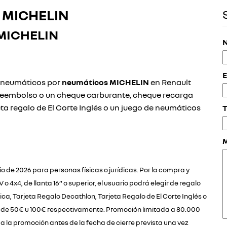
MICHELIN
MICHELIN
N
E
s neumáticos por
neumáticos MICHELIN
en Renault
reembolso o un cheque carburante, cheque recarga
eta regalo de El Corte Inglés o un juego de neumáticos
T
io de 2026 para personas físicas o jurídicas. Por la compra y
4x4, de llanta 16” o superior, el usuario podrá elegir de regalo
, Tarjeta Regalo Decathlon, Tarjeta Regalo de El Corte Inglés o
or de 50€ u 100€ respectivamente. Promoción limitada a 80.000
 la promoción antes de la fecha de cierre prevista una vez