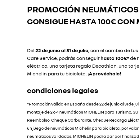
PROMOCIÓN NEUMÁTICOS 
CONSIGUE HASTA
100€ CON 
Del
22 de junio al 31 de julio
, con el cambio de tu
Care Service, podrás conseguir
hasta 100€*
de 
eléctrica, una tarjeta regalo Decathlon, una tarj
Michelin para tu bicicleta.
¡Aprovéchalo!
condiciones legales
*Promoción válida en España desde 22 de junio al 31 de jul
montaje de 2 o 4 neumáticos MICHELIN para Turismo, SUV o 
Reembolso, Cheque Carburante, Cheque Recarga Eléctrica
un juego de neumáticos Michelin para bicicleta, por val
neumáticos validados. MICHELIN podrá dar por finalizada