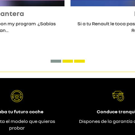
lantera
* con my program ¿Sabías
Si a tu Renault le toca pas
n...
R
eba tu futuro coche
Conduce tranqui
ta el modelo que quieras
Dispones de la garantía 
probar