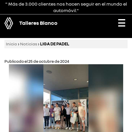
" Más de 3.000 clientes nos hacen seguir en el mundo el
automóvil."
Talleres Blanco
Togg
navi
Inicio
›
Noticias
›
LIGA DE PADEL
Publicado el 25 de octubre de 2024