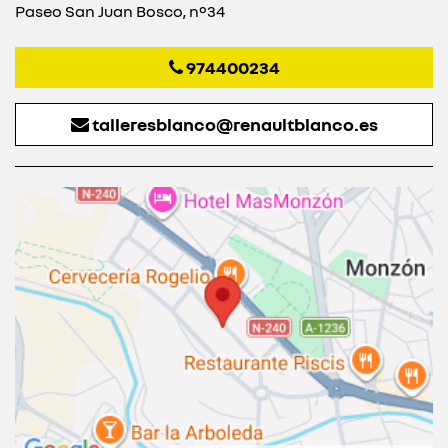
Paseo San Juan Bosco, nº34
974400234
talleresblanco@renaultblanco.es