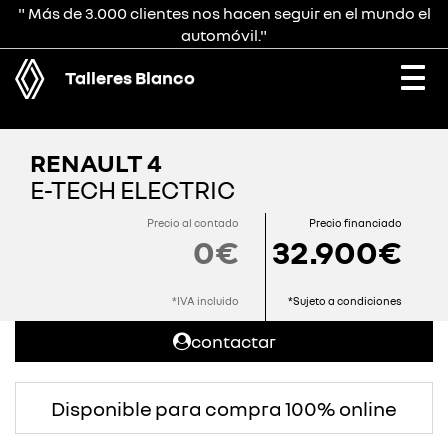
" Más de 3.000 clientes nos hacen seguir en el mundo el
automóvil."
Talleres Blanco
Togg
navi
RENAULT 4
E-TECH ELECTRIC
Precio al contado
Precio financiado
0€
32.900€
*IVA incluido
*Sujeto a condiciones
contactar
Disponible para compra 100% online