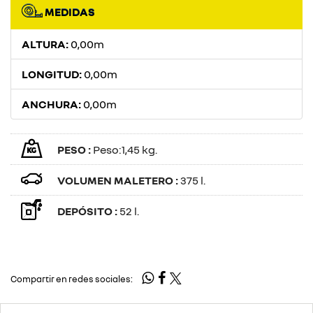
MEDIDAS
ALTURA:
0,00m
LONGITUD:
0,00m
ANCHURA:
0,00m
PESO :
Peso:1,45 kg.
VOLUMEN MALETERO :
375 l.
DEPÓSITO :
52 l.
Compartir en redes sociales: